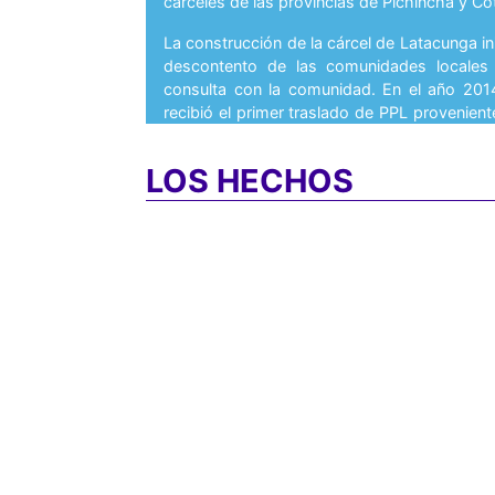
cárceles de las provincias de Pichincha y C
La construcción de la cárcel de Latacunga in
descontento de las comunidades locales 
consulta con la comunidad. En el año 2014,
recibió el primer traslado de PPL provenien
lo cual alertó a familiares y allegados debi
con un propio abastecimiento de agua 
LOS HECHOS
descubrió que el agua era estrictamente
consumo humano, aspecto que ocasionó var
enfermedades en las PPL (Plan V, 2015).
La construcción de este centro estuvo a car
Derechos Humanos y Cultos y el Instituto de
que posteriormente pasaría a llamarse Ser
(SECOB). Actualmente, estas entidades se e
año 2019, el SECOB concentró alrededor 
millones de dólares en obras públicas (El Un
Los contratos suscritos para los estudios
de agua del Centro de Rehabilitación Soci
objeto de un examen especial por parte d