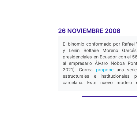
Estado, en el cual se identificaron varias i
dotación adecuada de agua potable en
provocado varias protestas y amotinamiento
problema que
prevalece
hasta la actualidad 
26 NOVIEMBRE 2006
El binomio conformado por Rafael 
y Lenin Boltaire Moreno Garc
presidenciales en Ecuador con el 56
al empresario Álvaro Noboa Pont
2021). Correa
propone
una serie
estructurales e institucionales 
carcelaria. Este nuevo modelo 
construcción de infraestructura car
personal, compra de equipam
clasificación de la población reclu
(Navarrete, 2016).