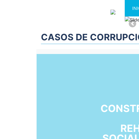
INI
A
CASOS DE CORRUPC
CONST
REH
SOCIA