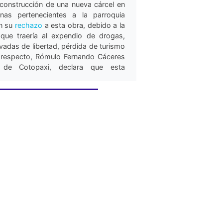
 construcción de una nueva cárcel en
nas pertenecientes a la parroquia
n su
rechazo
a esta obra, debido a la
que traería al expendio de drogas,
vadas de libertad, pérdida de turismo
 respecto, Rómulo Fernando Cáceres
 de Cotopaxi, declara que esta
 por intereses electorales y carece
, por lo que no se dará marcha atrás
o, 2008).