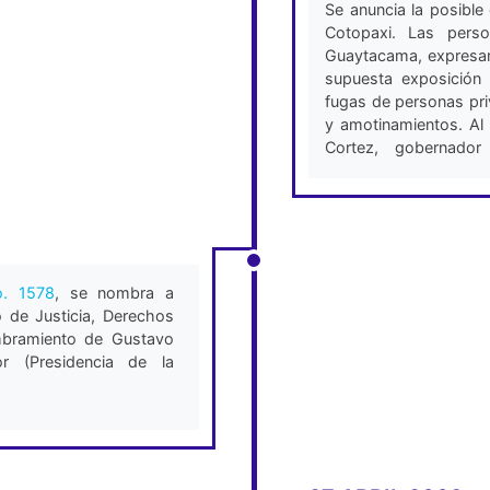
Se anuncia la posible
Cotopaxi. Las perso
Guaytacama, expresa
supuesta exposición 
fugas de personas pri
y amotinamientos. Al
Cortez, gobernador
oposición está movida
de fundamento técnico
en la obra (El Univers
o. 1578
, se nombra a
 de Justicia, Derechos
mbramiento de Gustavo
or (Presidencia de la