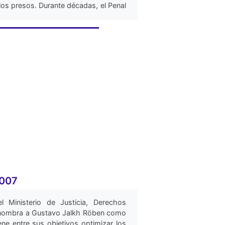
los presos. Durante décadas, el Penal
nica estructura carcelaria moderna en
ander L., 1985).
007
l Ministerio de Justicia, Derechos
 nombra a Gustavo Jalkh Röben como
tiene entre sus objetivos optimizar los