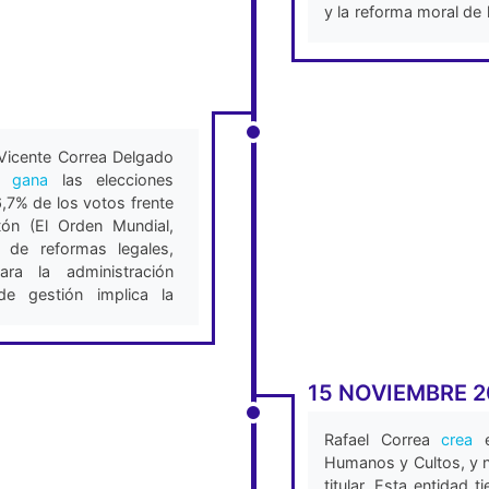
rregularidades. La falta de una
y la reforma moral de 
 la cárcel de Latacunga ha
García Moreno fue la ú
s dentro del centro, siendo un
toda Sudamérica (Alex
(El Extra, 2024).
Vicente Correa Delgado
és
gana
las elecciones
,7% de los votos frente
ón (El Orden Mundial,
 de reformas legales,
para la administración
de gestión implica la
celaria, contratación de
iento de seguridad,
ida, entre otros cambios
15 NOVIEMBRE 2
Rafael Correa
crea
e
Humanos y Cultos, y
titular. Esta entidad 