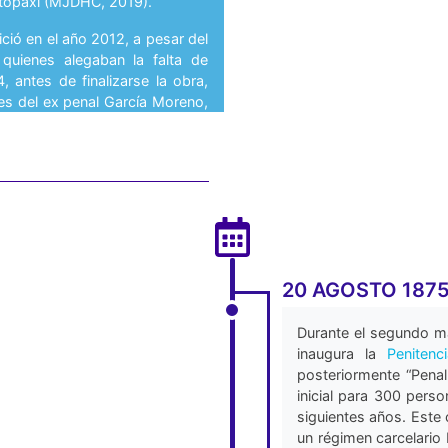
otopaxi (MJDHC, 2019).
ició en el año 2012, a pesar del
quienes alegaban la falta de
 antes de finalizarse la obra,
tes del ex penal García Moreno,
do a que este centro no contaba
potable. Posteriormente, se
 racionada y no apta para el
ias deficiencias higiénicas y
go del Ministerio de Justicia,
 Contratación de Obras (ICO) -
vicio de Contratación de Obras
20 AGOSTO 187
ncuentran suprimidas. Hasta el
de 949 contratos y USD 2.813
Durante el segundo m
iverso, 2019).
inaugura la
Penitenc
posteriormente “Pena
 construcción y abastecimiento
inicial para 300 pers
al Sierra Centro Norte fueron
siguientes años. Este 
e la Contraloría General del
un régimen carcelario 