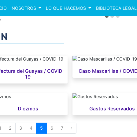
CIO
NOSOTROS
LO QUE HACEMOS
BIBLIOTECA LEGAL
nterior
ÓN
fectura del Guayas / COVID-
Caso Mascarillas / COVI
19
Diezmos
Gastos Reservados
1
2
3
4
5
6
7
›