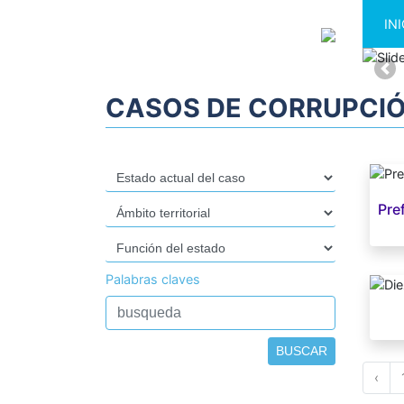
INI
A
CASOS DE CORRUPCI
Pre
Palabras claves
BUSCAR
‹