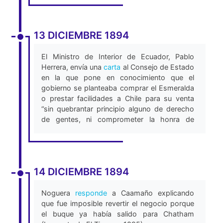
13 DICIEMBRE 1894
El Ministro de Interior de Ecuador, Pablo
Herrera, envía una
carta
al Consejo de Estado
en la que pone en conocimiento que el
gobierno se planteaba comprar el Esmeralda
o prestar facilidades a Chile para su venta
“sin quebrantar principio alguno de derecho
de gentes, ni comprometer la honra de
nuestro pabellón” y que ambos gobiernos
acordaron un viaje de prueba del buque para
explorarlo “sin que en este arreglo hubiese
nada que signifique lucro indecoroso por
14 DICIEMBRE 1894
parte de ninguna de las dos Repúblicas”.
También pone en conocimiento del Consejo
Noguera
responde
a Caamaño explicando
que “el Gobierno tiene indicios de que se han
que fue imposible revertir el negocio porque
cometido por parte de un representante
el buque ya había salido para Chatham
nuestro en Valparaíso, ciertas irregularidades,