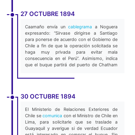
el arreglo del asunto con el Gobierno de Chile
de manera que se eviten complicaciones
27 OCTUBRE 1894
internacionales. El Gobierno del Ecuador
sugiere como medidas convenientes que U.
Caamaño envía un
cablegrama
a Noguera
lo haga parecer como interesado para
expresando: “Sírvase dirigirse a Santiago
comprar dicho buque y así puede salir con
para ponerse de acuerdo con el Gobierno de
bandera Ecuatoriana como en viaje de prueba
Chile a fin de que la operación solicitada se
a Honolulu u otro puerto y allí tomar la
haga muy privada para evitar mala
bandera del verdadero comprador,
consecuencia en el Perú”. Asimismo, indica
declarando que el buque por sus
que el buque partirá del puerto de Chatham
condiciones, no es adecuado para el
en las Islas Galápagos (actualmente Isla de
Gobierno del Ecuador. Sírvase arreglar de
San Cristóbal) como supuesto viaje de
conformidad, en privado y confidencialmente
prueba, donde recibirá la bandera ecuatoriana
con el Gobierno de Chile, tomando en
y una vez llegado al puerto de destino, el
consideración que el Gobierno del Ecuador
30 OCTUBRE 1894
gobierno ecuatoriano no tendría más relación
desea y está decidido a hacer este servicio al
con el buque (Lloret, 2011).
Gobierno de Chile. - Sírvase informar lo que
El Ministerio de Relaciones Exteriores de
ocurra.” (Lloret, 2011).
Ese mismo día, el Ministro del Interior de
Chile se
comunica
con el Ministro de Chile en
Ecuador, Pablo Herrera, quien asumía
Lima, para solicitarle que se traslade a
funciones de relaciones exteriores, envía una
Guayaquil y averigue si de verdad Ecuador
comunicación al Ministro de Relaciones de
está interesado en comprar el buque. Sin