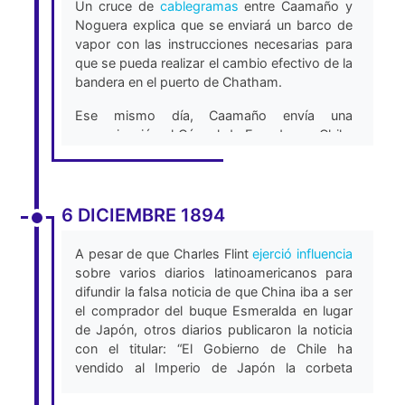
Un cruce de
cablegramas
entre Caamaño y
Noguera explica que se enviará un barco de
vapor con las instrucciones necesarias para
que se pueda realizar el cambio efectivo de la
bandera en el puerto de Chatham.
Ese mismo día, Caamaño envía una
comunicación al Cónsul de Ecuador en Chile,
Luis Noguera, explicando que el asunto ya
está arreglado entre los gobiernos de
Ecuador y Chile y que él solo debe completar
algunas fórmulas bajo estricta reserva.
6 DICIEMBRE 1894
Caamaño explica que la compra-venta de El
Esmeralda “en nada compromete las
A pesar de que Charles Flint
ejerció influencia
relaciones de Ecuador y es un servicio que se
sobre varios diarios latinoamericanos para
hace a Chile con el que tenemos necesidad
difundir la falsa noticia de que China iba a ser
de complacer por motivos que Ud. conoce”.
el comprador del buque Esmeralda en lugar
(Imprenta de el Tiempo, 1895).
de Japón, otros diarios publicaron la noticia
con el titular: “El Gobierno de Chile ha
Caamaño envía un mensaje al Ministro de
vendido al Imperio de Japón la corbeta
Ecuador en Perú, Julio Castro Bastú, en el
Esmeralda” Para esta fecha la transacción
que le informa que el asunto de la venta del