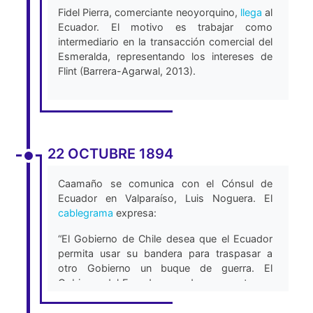
Fidel Pierra, comerciante neoyorquino,
llega
al
Ecuador. El motivo es trabajar como
intermediario en la transacción comercial del
Esmeralda, representando los intereses de
Flint (Barrera-Agarwal, 2013).
22 OCTUBRE 1894
Caamaño se comunica con el Cónsul de
Ecuador en Valparaíso, Luis Noguera. El
cablegrama
expresa:
“El Gobierno de Chile desea que el Ecuador
permita usar su bandera para traspasar a
otro Gobierno un buque de guerra. El
Gobierno del Ecuador accede puramente por
consideración al Gobierno de Chile y me ha
autorizado para comisionar a U. [usted] para