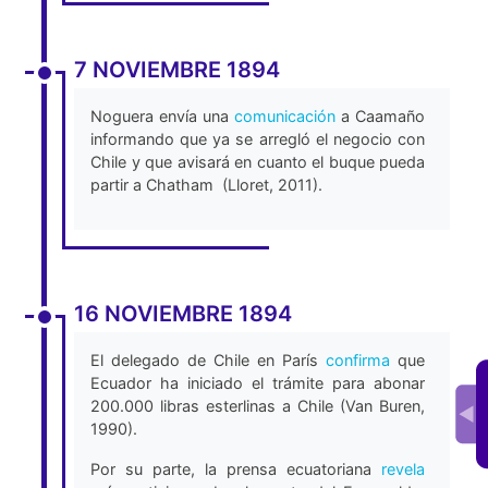
aún no se concretaba, pero los rumores,
Esmeralda está arreglado con Chile y no
filtración y noticias ya estaban en los
compromete las relaciones de Ecuador
medios (Barrera-Agarwal, 2013).
(Lloret, 2011).
7 NOVIEMBRE 1894
Noguera envía una
comunicación
a Caamaño
informando que ya se arregló el negocio con
Chile y que avisará en cuanto el buque pueda
partir a Chatham (Lloret, 2011).
16 NOVIEMBRE 1894
El delegado de Chile en París
confirma
que
Ecuador ha iniciado el trámite para abonar
200.000 libras esterlinas a Chile (Van Buren,
1990).
Por su parte, la prensa ecuatoriana
revela