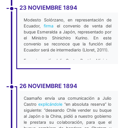
delega [al Cónsul Noguera] para que realice la
compra y traspaso del buque. El cablegrama
23 NOVIEMBRE 1894
dice “Actuando con autorización del Supremo
Gobierno para atender a la compra y
Modesto Solórzano, en representación de
traspaso del buque chileno Esmeralda por el
Ecuador,
firma
el convenio de venta del
presente comisiono a Ud. para hacer el
buque Esmeralda a Japón, representado por
traspaso a los compradores y perfeccionar
el Ministro Shinichiro Kurino. En este
los necesarios documentos de venta.”
convenio se reconoce que la función del
(Imprenta de El Tiempo, 1895).
Ecuador será de intermediario (Lloret, 2011).
Ese mismo día, Julio Castro Bastús, Ministro
de Ecuador en Lima,
envía
una comunicación
a Caamaño solicitando que le explique el
negocio entre Chile y Ecuador porque
“comienzan ya los comentarios puercos de la
26 NOVIEMBRE 1894
prensa de Chile y luego seguirán de la
nuestra” (Lloret, 2011).
Caamaño envía una comunicación a Julio
Castro
explicándole
“en absoluta reserva” lo
siguiente: “deseando Chile vender su buque
al Japón o la China, pidió a nuestro gobierno
le prestara su colaboración, para que el