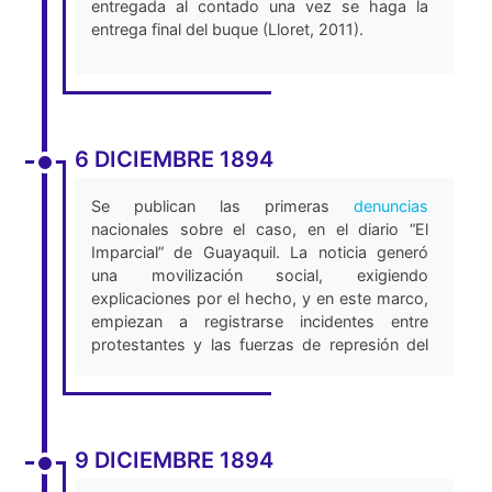
entregada al contado una vez se haga la
del gobierno de Chile. Los £80 mil restantes
entrega final del buque (Lloret, 2011).
se distribuyen entre los agentes yankees,
encargados de la compra y las personas que
los han servido de comisionistas,
intermediarios y padrinos en Chile” (Barrera-
Agarwal, 2013).
6 DICIEMBRE 1894
Se publican las primeras
denuncias
nacionales sobre el caso, en el diario “El
Imparcial” de Guayaquil. La noticia generó
una movilización social, exigiendo
explicaciones por el hecho, y en este marco,
empiezan a registrarse incidentes entre
protestantes y las fuerzas de represión del
gobierno en diversas ciudades del país
(Romero, F, 2012).
9 DICIEMBRE 1894