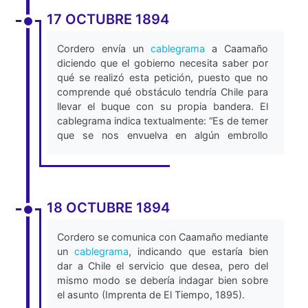
nacionalidad se cambiará de acuerdo con las
17 OCTUBRE 1894
instrucciones que se darán. Flint había
anteriormente visitado Ecuador y conocido a
Leonardo Stagg, sobrino de Antonio Flores,
Cordero envía un
cablegrama
a Caamaño
con quien deseaba establecer una relación de
diciendo que el gobierno necesita saber por
negocios (Barrera-Agarwal, 2013). A cambio,
qué se realizó esta petición, puesto que no
el gobierno de Chile ofrece a Ecuador apoyo
comprende qué obstáculo tendría Chile para
moral y materiales de guerra en caso
llevar el buque con su propia bandera. El
necesario. El cablegrama concluye,
cablegrama indica textualmente: “Es de temer
solicitando que el tema se consulte
que se nos envuelva en algún embrollo
inmediatamente al Presidente de la República,
odioso con otra nación”.
Luis Cordero, para enviar instrucciones al
El mismo día, Caamaño
contesta
indicando
Cónsul del Ecuador en Valparaíso.
que cree conveniente la transacción debido a
Ese mismo día, Caamaño envía un
que Perú ha estado adquiriendo
18 OCTUBRE 1894
cablegrama
al Presidente de la República,
equipamiento de guerra, y Ecuador se
Luis Cordero, solicitando prestar atención a la
encuentra con las manos vacías, por lo que
Cordero se comunica con Caamaño mediante
comunicación del cónsul de Ecuador en
vendría bien el apoyo de Chile (Lloret, 2011).
un
cablegrama
, indicando que estaría bien
Nueva York (Lloret, 2011).
dar a Chile el servicio que desea, pero del
mismo modo se debería indagar bien sobre
el asunto (Imprenta de El Tiempo, 1895).