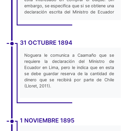
Chile, expresando la intención formal de
embargo, se especifica que si se obtiene una
Ecuador de comprar el buque Esmeraldas y
declaración escrita del Ministro de Ecuador
comisionando al cónsul Noguera para
en Lima, se podría omitir el viaje a Guayaquil
negociar. Asimismo, solicita se pueda hacer
(Imprenta de el Tiempo, 1895)
un viaje de prueba (Lloret, 2011).
31 OCTUBRE 1894
Noguera le comunica a Caamaño que se
requiere la declaración del Ministro de
Ecuador en Lima, pero le indica que en esta
se debe guardar reserva de la cantidad de
dinero que se recibirá por parte de Chile
(Lloret, 2011).
1 NOVIEMBRE 1895