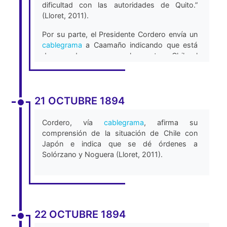
dificultad con las autoridades de Quito.”
(Lloret, 2011).
Por su parte, el Presidente Cordero envía un
cablegrama
a Caamaño indicando que está
de acuerdo con que se le preste a Chile el
servicio requerido, siempre y cuando se
piense en una forma decente de hacerlo.
Ordena comunicarle esto al Cónsul en
Valparaíso, Luis Noguera, para que se
21 OCTUBRE 1894
exploren las condiciones marinas del buque y
perfeccionarlas antes de la transacción.
Cordero, vía
cablegrama
, afirma su
comprensión de la situación de Chile con
Caamaño responde, diciendo que hay que
Japón e indica que se dé órdenes a
empezar con este proceso de inmediato,
Solórzano y Noguera (Lloret, 2011).
porque Chile podría buscar otro país para
realizarlo (Lloret, 2011).
22 OCTUBRE 1894