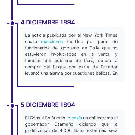
mantiene una reunión con John W. Foster,
abogado de la representación diplomática
china, quien trató de convencerlo para anular
su trato con Japón (Barrera-Agarwal, 2013).
4 DICIEMBRE 1894
La noticia publicada por el New York Times
causa
reacciones
hostiles por parte de
funcionarios del gobierno de Chile que no
estuvieron involucrados en la venta, y
también del gobierno de Perú, donde la
compra del buque por parte de Ecuador
levantó una alarma por cuestiones bélicas. En
Ecuador, se recibe la noticia con incredulidad,
puesto que se conocía que el gobierno no
tenía recursos ni motivos especiales para
comprar el Esmeralda.
5 DICIEMBRE 1894
La prensa chilena denuncia esta transacción
con una noticia que aclara lo siguiente:
El Cónsul Solórzano le
envía
un cablegrama al
gobernador Caamaño diciendo que la
“El Japón paga por la Esmeralda £300,000
gratificación de 4,000 libras esterlinas será
de las cuales solo £220,000 llegan a manos