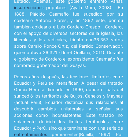
Estado. Además, este gobierno enfrentó varias
insurrecciones
populares (Ayala Mora, 2008). En
1888, Plácido Caamaño fue sucedido por su
coideario Antonio Flores, y en 1892 este, por su
también coideario e Luis Cordero Crespo. Cordero,
con el apoyo de diversos sectores de la Iglesia, los
liberales y los radicales, triunfó con36.357 votos
sobre Camilo Ponce Ortiz, del Partido Conservador,
quien obtuvo 26.321 (Lloret Orellana, 2011). Durante
el gobierno de Cordero el expresidente Caamaño fue
nombrado gobernador del Guayas.
Pocos años después, las tensiones limítrofes entre
Ecuador y Perú se intensifican. A pesar del tratado
García Herrera, firmado en 1890, donde el país del
sur cedió los territorios de Quijos, Canelos y Maynas
(actual Perú), Ecuador distancia sus relaciones al
descubrir cambios unilaterales y señalar sus
acciones como inconsistentes. Este tratado no
solamente definiría los límites territoriales entre
Ecuador y Perú, sino que terminaría con una serie de
enfrentamientos
permanentes(Bonilla, 1997). Por