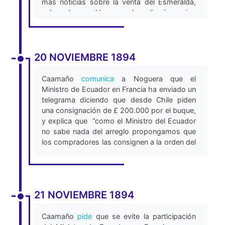
más noticias sobre la venta del Esmeralda,
aclarando que al buque se le realizarían varios
arreglos cuando llegue al puerto ecuatoriano
desde Chile, para finalmente llevarlo hacia
Galápagos donde cambiaría de bandera y
tomaría el nombre de Yan-Lu. Sin embargo,
20 NOVIEMBRE 1894
Flint continúa declarando la falsedad de estas
noticias, y afirma que Ecuador es el único
Caamaño
comunica
a Noguera que el
comprador del buque (Barrera-Agarwal,
Ministro de Ecuador en Francia ha enviado un
2013).
telegrama diciendo que desde Chile piden
una consignación de £ 200.000 por el buque,
y explica que “como el Ministro del Ecuador
no sabe nada del arreglo propongamos que
los compradores las consignen a la orden del
agente Chileno en Londres por cuenta del
Ecuador”. Ese mismo día, Noguera informa
que los compradores [Japón] han dado la
instrucción de pagar la consignación (Lloret,
21 NOVIEMBRE 1894
2011).
Caamaño
pide
que se evite la participación