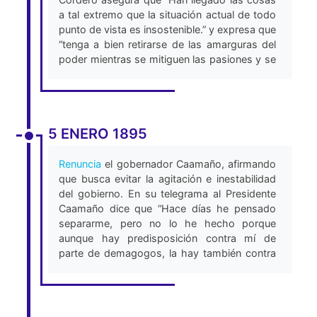
quiera acoger la misión en Chile y asegura
a tal extremo que la situación actual de todo
que “Lo que los conspiradores intentan es
punto de vista es insostenible.” y expresa que
excitar el amor patrio y desacreditar al
“tenga a bien retirarse de las amarguras del
Gobierno para que se les facilite una
poder mientras se mitiguen las pasiones y se
revolución" (Imprenta de El Tiempo, 1895).
disipe la nube de cargos con que la prensa le
mortifica. No dudo que la inculpabilidad de
usted quedará plenamente justificada con la
indagación de los hechos, pero las
5 ENERO 1895
circunstancias presentes hacen
indispensable que se aleje de esa
Gobernación…” (Lloret, 2011).
Renuncia
el gobernador Caamaño, afirmando
que busca evitar la agitación e inestabilidad
del gobierno. En su telegrama al Presidente
Caamaño dice que “Hace días he pensado
separarme, pero no lo he hecho porque
aunque hay predisposición contra mí de
parte de demagogos, la hay también contra
el gobierno, y he querido ayudar a sostener la
situación. Mando en este momento mi
renuncia...” (Lloret, 2011).