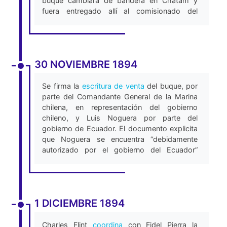
buque cambiara de bandera en Chatam y
fuera entregado allí al comisionado del
comprador. Cómo debemos a Chile
importantes servicios, como la venta de
armamento y municiones a plazo, nuestro
gobierno accedió, una vez que no tenemos
30 NOVIEMBRE 1894
relaciones con Japón, ni la China, y así
estamos obligados con Chile, quien aparte
del servicio de ayer, nos ofrece facilidades y
Se firma la
escritura de venta
del buque, por
ayuda para lo porvenir.” (Imprenta de El
parte del Comandante General de la Marina
Tiempo, 1895).
chilena, en representación del gobierno
chileno, y Luis Noguera por parte del
gobierno de Ecuador. El documento explicita
que Noguera se encuentra “debidamente
autorizado por el gobierno del Ecuador”
(Imprenta de El Tiempo, 1895).
1 DICIEMBRE 1894
Charles Flint
coordina
con Fidel Pierra la