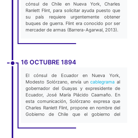
cónsul de Chile en Nueva York, Charles
Ranlett Flint, para solicitar ayuda puesto que
su país requiere urgentemente obtener
buques de guerra. Flint era conocido por ser
mercader de armas (Barrera-Agarwal, 2013).
16 OCTUBRE 1894
El cónsul de Ecuador en Nueva York,
Modesto Solórzano, envía un
cablegrama
al
gobernador del Guayas y expresidente de
Ecuador, José María Plácido Caamaño. En
esta comunicación, Solórzano expresa que
Charles Ranlett Flint, propone en nombre del
Gobierno de Chile que el gobierno del
Ecuador tome bajo su nacionalidad el buque
de guerra “Esmeralda” para conducirlo
directamente hacia Honolulu, Hawaii donde la